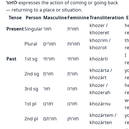
לחזור
expresses the action of coming or going back
— returning to a place or situation.
Tense
Person
Masculine
Feminine
Transliteration
E
khozer /
h
Present
Singular
חוזר
חוזרת
khozeret
r
khozrim /
t
Plural
חוזרים
חוזרות
khozrot
r
I
Past
1st sg
חזרתי
חזרתי
khozárti
r
khozárta /
y
2nd sg
חזרתָ
חזרתְ
khozárt
r
khozer /
h
3rd sg
חזר
חזרה
khozerah
r
w
1st pl
חזרנו
חזרנו
khozárnu
r
khozártem /
y
2nd pl
חזרתם
חזרתן
khozárten
r