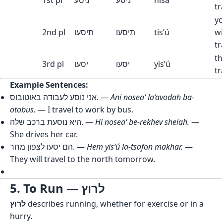
tr
y
2nd pl
תיסעו
תיסעו
tis’ú
wi
tr
th
3rd pl
יסעו
יסעו
yis’ú
tr
Example Sentences:
אני נוסע לעבודה באוטובוס. —
Ani nosea‘ la‘avodah ba-
otobus.
— I travel to work by bus.
היא נוסעת ברכב שלה. —
Hi nosea‘ be-rekhev shelah.
—
She drives her car.
הם יסעו לצפון מחר. —
Hem yis’ú la-tsafon makhar.
—
They will travel to the north tomorrow.
5. To Run — לרוץ
לרוץ
describes running, whether for exercise or in a
hurry.