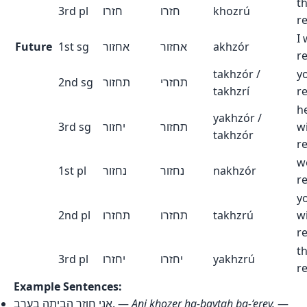
t
3rd pl
חזרו
חזרו
khozrú
r
I 
Future
1st sg
אחזור
אחזור
akhzór
r
takhzór /
yo
2nd sg
תחזור
תחזרי
takhzrí
r
h
yakhzór /
3rd sg
יחזור
תחזור
wi
takhzór
r
we
1st pl
נחזור
נחזור
nakhzór
r
y
2nd pl
תחזרו
תחזרו
takhzrú
wi
r
th
3rd pl
יחזרו
יחזרו
yakhzrú
r
Example Sentences:
אני חוזר הביתה בערב. —
Ani khozer ha-baytah ba-‘erev.
—