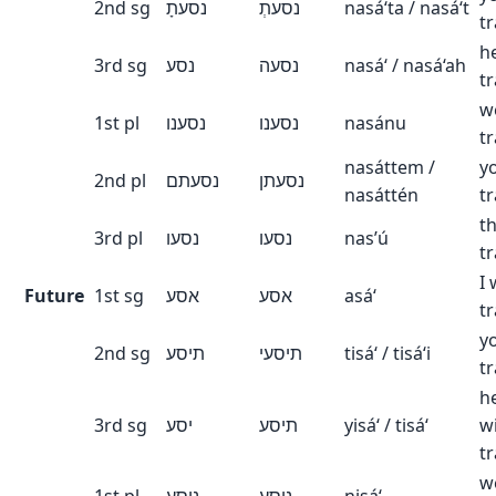
2nd sg
נסעתָ
נסעתְ
nasá‘ta / nasá‘t
t
h
3rd sg
נסע
נסעה
nasá‘ / nasá‘ah
t
w
1st pl
נסענו
נסענו
nasánu
t
nasáttem /
y
2nd pl
נסעתם
נסעתן
nasáttén
t
t
3rd pl
נסעו
נסעו
nas’ú
t
I 
Future
1st sg
אסע
אסע
asá‘
tr
yo
2nd sg
תיסע
תיסעי
tisá‘ / tisá‘i
tr
h
3rd sg
יסע
תיסע
yisá‘ / tisá‘
wi
tr
we
1st pl
ניסע
ניסע
nisá‘