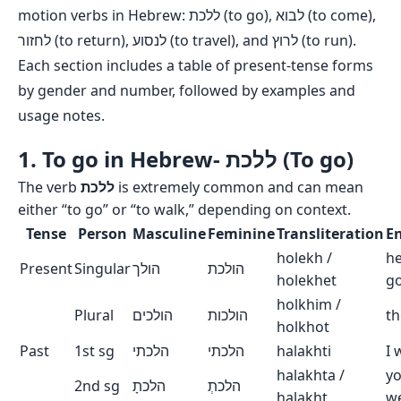
motion verbs in Hebrew: ללכת (to go), לבוא (to come),
לחזור (to return), לנסוע (to travel), and לרוץ (to run).
Each section includes a table of present-tense forms
by gender and number, followed by examples and
usage notes.
1. To go in Hebrew- ללכת (To go)
The verb
ללכת
is extremely common and can mean
either “to go” or “to walk,” depending on context.
Tense
Person
Masculine
Feminine
Transliteration
En
holekh /
h
Present
Singular
הולך
הולכת
holekhet
g
holkhim /
Plural
הולכים
הולכות
th
holkhot
Past
1st sg
הלכתי
הלכתי
halakhti
I 
halakhta /
y
2nd sg
הלכתָ
הלכתְ
halakht
w