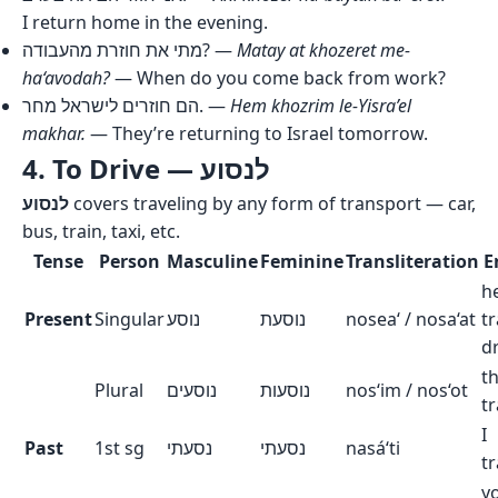
I return home in the evening.
מתי את חוזרת מהעבודה? —
Matay at khozeret me-
ha‘avodah?
— When do you come back from work?
הם חוזרים לישראל מחר. —
Hem khozrim le-Yisra’el
makhar.
— They’re returning to Israel tomorrow.
4. To Drive — לנסוע
לנסוע
covers traveling by any form of transport — car,
bus, train, taxi, etc.
Tense
Person
Masculine
Feminine
Transliteration
E
h
Present
Singular
נוסע
נוסעת
nosea‘ / nosa‘at
tr
d
t
Plural
נוסעים
נוסעות
nos‘im / nos‘ot
tr
I
Past
1st sg
נסעתי
נסעתי
nasá‘ti
t
y