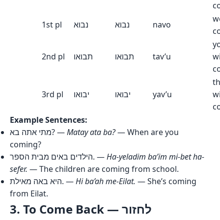
c
we
1st pl
נבוא
נבוא
navo
c
y
2nd pl
תבואו
תבואו
tav’u
wi
c
t
3rd pl
יבואו
יבואו
yav’u
wi
c
Example Sentences:
מתי אתה בא? —
Matay ata ba?
— When are you
coming?
הילדים באים מבית הספר. —
Ha-yeladim ba’im mi-bet ha-
sefer.
— The children are coming from school.
היא באה מאילת. —
Hi ba’ah me-Eilat.
— She’s coming
from Eilat.
3. To Come Back — לחזור