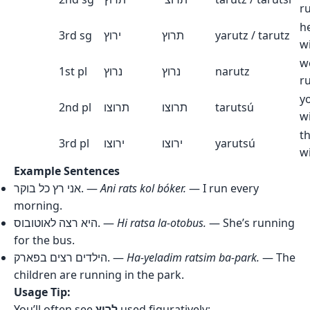
r
h
3rd sg
ירוץ
תרוץ
yarutz / tarutz
wi
we
1st pl
נרוץ
נרוץ
narutz
r
y
2nd pl
תרוצו
תרוצו
tarutsú
wi
t
3rd pl
ירוצו
ירוצו
yarutsú
wi
Example Sentences
אני רץ כל בוקר. —
Ani rats kol bóker.
— I run every
morning.
היא רצה לאוטובוס. —
Hi ratsa la-otobus.
— She’s running
for the bus.
הילדים רצים בפארק. —
Ha-yeladim ratsim ba-park.
— The
children are running in the park.
Usage Tip:
You’ll often see
לרוץ
used figuratively: