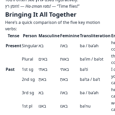
הזמן רץ! —
Ha-zman rats!
— “Time flies!”
Bringing It All Together
Here’s a quick comparison of the five key motion
verbs:
Tense
Person
Masculine
Feminine
Transliteration
E
h
Present
Singular
בא
באה
ba / ba’ah
c
t
Plural
באים
באות
ba’im / ba’ot
c
Past
1st sg
באתי
באתי
ba’ti
I
y
2nd sg
באתָ
באתְ
ba’ta / ba’t
c
h
3rd sg
בא
באה
ba / ba’ah
c
w
1st pl
באנו
באנו
ba’nu
c