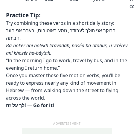
c
Practice Tip:
Try combining these verbs in a short daily story:
בבוקר אני הולך לעבודה, נוסע באוטובוס, ובערב אני חוזר
הביתה.
Ba-bóker ani holekh la‘avodah, noséa ba-otobus, u-va‘érev
ani khozér ha-báytah.
“In the morning I go to work, travel by bus, and in the
evening I return home.”
Once you master these five motion verbs, you’ll be
ready to express nearly any kind of movement in
Hebrew — from walking down the street to flying
across the world.
לך על זה! — Go for it!
ADVERTISEMENT