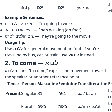
th
3rd pl
ילכו
ילכו
yelkhu
wi
Example Sentences:
אני הולך לעבודה. — I’m going to work.
היא הולכת ברגל. — She’s walking (on foot).
הם הולכים לסרט. — They’re going to the movie.
Usage Tip:
Use
ללכת
for general movement on foot. If you’re
traveling by bus, car, or train, use
לנסוע
instead.
2. To come — לבוא
לבוא
means “to come,” expressing movement toward
the speaker or another reference point.
Tense
Person
Masculine
Feminine
Transliteration
E
h
Present
Singular
בא
באה
ba / ba’ah
c
t
Plural
באים
באות
ba’im / ba’ot
c