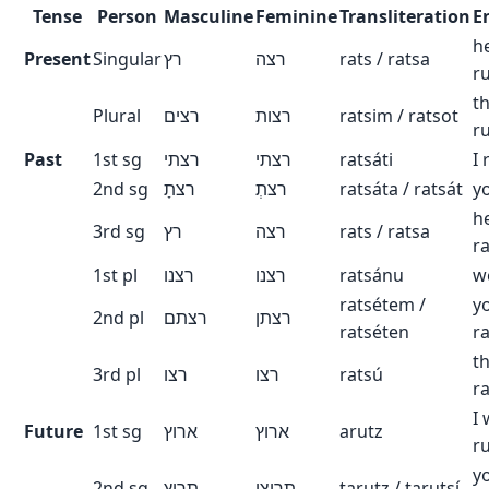
Tense
Person
Masculine
Feminine
Transliteration
E
h
Present
Singular
רץ
רצה
rats / ratsa
r
t
Plural
רצים
רצות
ratsim / ratsot
r
Past
1st sg
רצתי
רצתי
ratsáti
I 
2nd sg
רצתָ
רצתְ
ratsáta / ratsát
y
h
3rd sg
רץ
רצה
rats / ratsa
r
1st pl
רצנו
רצנו
ratsánu
w
ratsétem /
y
2nd pl
רצתם
רצתן
ratséten
r
t
3rd pl
רצו
רצו
ratsú
r
I 
Future
1st sg
ארוץ
ארוץ
arutz
r
yo
2nd sg
תרוץ
תרוצי
tarutz / tarutsí