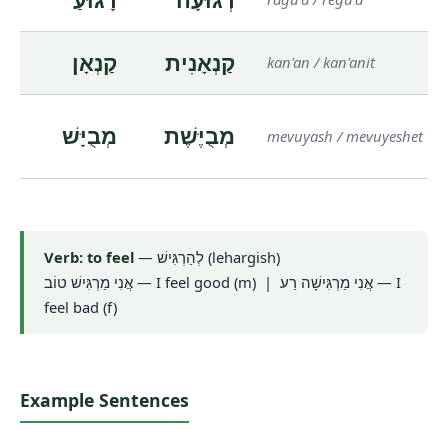
קַנְאָנִית
קַנְאָן
kan'an / kan'anit
מְבֻיֶּשֶׁת
מְבֻיָּשׁ
mevuyash / mevuyeshet
Verb: to feel
—
לְהַרְגִּישׁ
(lehargish)
אֲנִי מַרְגִּישׁ טוֹב
— I feel good (m) |
אֲנִי מַרְגִּישָׁה רַע
— I
feel bad (f)
Example Sentences