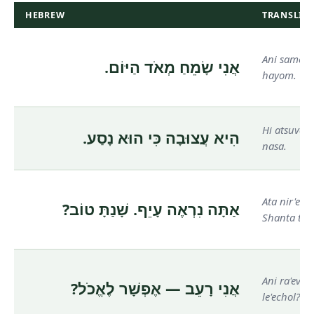
HEBREW
TRANSLIT
Ani samea
אֲנִי שָׂמֵחַ מְאֹד הַיּוֹם.
hayom.
Hi atsuva k
הִיא עֲצוּבָה כִּי הוּא נָסַע.
nasa.
Ata nir'e ay
אַתָּה נִרְאֶה עָיֵף. שָׁנַתָּ טוֹב?
Shanta tov
Ani ra'ev —
אֲנִי רָעֵב — אֶפְשָׁר לֶאֱכֹל?
le'echol?