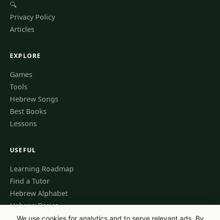
🔍
Privacy Policy
Articles
EXPLORE
Games
Tools
Hebrew Songs
Best Books
Lessons
USEFUL
Learning Roadmap
Find a Tutor
Hebrew Alphabet
Hebrew Basics
We use cookies for analytics and to serve relevant ads. By