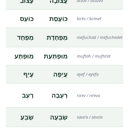
עֲצוּבָה
עָצוּב
atsov / atsuva
כּוֹעֶסֶת
כּוֹעֵס
ko'es / ko'eset
מְפֻחֶדֶת
מְפֻחָד
mefuchad / mefuchedet
מוּפְתַּעַת
מוּפְתָּע
muftah / mufta'at
עֲיֵפָה
עָיֵף
ayef / ayefa
רְעֵבָה
רָעֵב
ra'ev / re'eva
שְׂבֵעָה
שָׂבֵעַ
save'a / seva'a