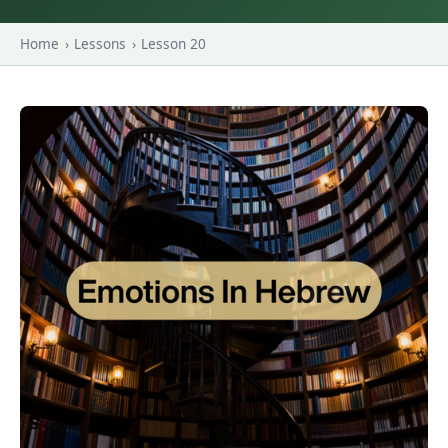
Home
›
Lessons
›
Lesson 20