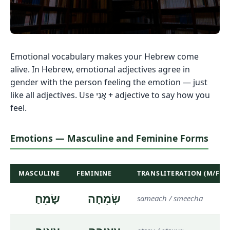
Emotional vocabulary makes your Hebrew come
alive. In Hebrew, emotional adjectives agree in
gender with the person feeling the emotion — just
like all adjectives. Use
אֲנִי
+ adjective to say how you
feel.
Emotions — Masculine and Feminine Forms
MASCULINE
FEMININE
TRANSLITERATION (M/F)
שְׂמֵחָה
שָׂמֵחַ
sameach / smeecha