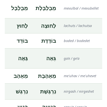
מְבֻלְבֶּלֶת
מְבֻלְבָּל
mevulbal / mevubellet
לְחוּצָה
לָחוּץ
lachuts / lachutsa
בּוֹדֶדֶת
בּוֹדֵד
boded / bodedet
גֵּאָה
גָּאֶה
ga'e / ge'a
מְאֻהֶבֶת
מְאֻהָב
me'uhav / me'uhevet
נִרְגֶּשֶׁת
נִרְגָּשׁ
nirgash / nirgeshet
רְגוּעָה
רָגוּעַ
ragu'a / regu'a